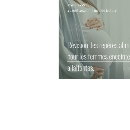
Marie TASSOU
23 août 2024
3 min de lecture
Révision des repères alim
pour les femmes enceinte
allaitantes.