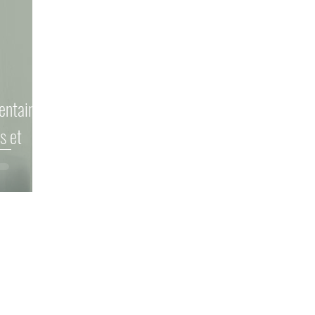
entaires
s et