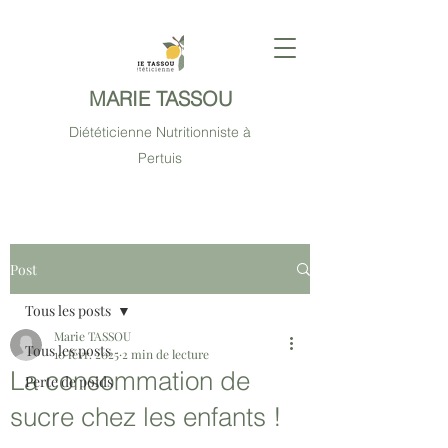
MARIE TASSOU
Diététicienne Nutritionniste à
Pertuis
Post
Tous les posts
Marie TASSOU
Tous les posts
10 févr. 2025
2 min de lecture
La consommation de
Perte de poids
sucre chez les enfants !