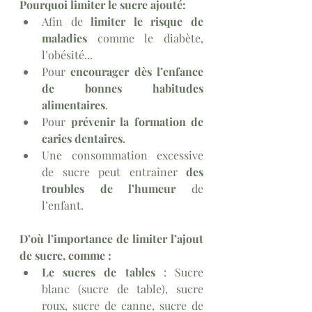
Pourquoi limiter le sucre ajouté:
Afin de 
limiter le risque de 
maladies
 comme le diabète, 
l’obésité...
Pour 
encourager dès l’enfance 
de bonnes habitudes 
alimentaires
.
Pour 
prévenir la formation de 
caries dentaires
.
Une consommation excessive 
de sucre peut entraîner 
des 
troubles de l’humeur
 de 
l’enfant.
D’où l’importance de limiter l’ajout 
de sucre, comme :
Le sucres de tables
 : Sucre 
blanc (sucre de table), sucre 
roux, sucre de canne, sucre de 