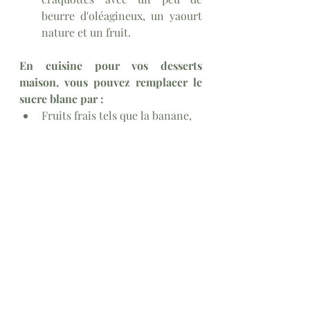
beurre d'oléagineux, un yaourt 
nature et un fruit.
En cuisine pour vos desserts 
maison, vous pouvez remplacer le 
sucre blanc par :
Fruits frais tels que la banane, 
la pomme, la poire, la mangue, 
l’ananas, les fruits rouges…
Compote sans sucre ajouté
Zeste d'agrumes
Gousse de vanille, cannelle…
Poudre d’amande, poudre de 
noisette, purée d’amande, 
purée de pistache, etc.