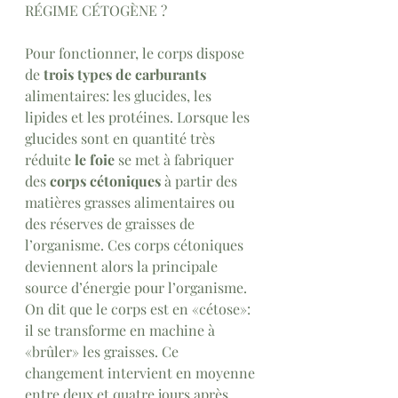
RÉGIME CÉTOGÈNE ?
Pour fonctionner, le corps dispose 
de 
trois types de carburants
alimentaires: les glucides, les 
lipides et les protéines. Lorsque les 
glucides sont en quantité très 
réduite 
le foie
 se met à fabriquer 
des 
corps cétoniques
 à partir des 
matières grasses alimentaires ou 
des réserves de graisses de 
l’organisme. C
es corps cétoniques 
deviennent alors la principale 
source d’énergie 
pour l’organisme. 
On dit que le corps est en «cétose»: 
il se transforme en machine à 
«brûler» les graisses. Ce 
changement intervient en moyenne 
entre deux et quatre jours après 