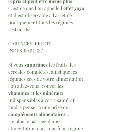
repris et peut être même plus 
. 
C’est ce que l’on appelle 
l’effet yoyo
et il est observable à l’arrêt de 
pratiquement tous les régimes 
restrictifs! 
CARENCES, EFFETS 
INDESIRABLES?
Si vous
 supprimez
 les fruits, les 
céréales complètes, ainsi que les 
légumes secs de votre alimentation 
: où allez-vous trouver 
les 
vitamines 
et 
les minéraux 
indispensables à votre santé
? Il 
faudra penser a une prise de 
compléments alimentaires
…
De plus le passage d’une 
alimentation classique à un régime 