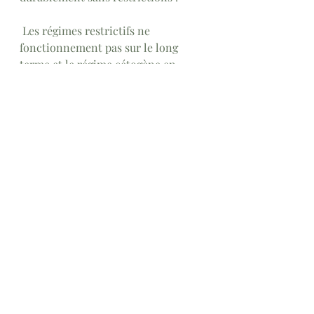
 Les régimes restrictifs ne 
fonctionnement pas sur le long 
terme et le régime cétogène en 
particulier peut s’avérer 
dangereux 
sans accompagnement d’un 
diététicien ou d’un médecin 
nutritionniste
.