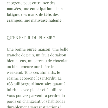
cétogène peut entraîner des 
nausées
, une 
constipation
, de la 
fatigue
, des 
maux de tête
, des 
crampes
, une 
mauvaise haleine
… 
QU'EN EST-IL DU PLAISIR ?
Une bonne purée maison, une belle 
tranche de pain, un fruit de saison 
bien juteux, un carreau de chocolat 
ou bien encore une bière le 
weekend. Tous ces aliments, le 
régime cétogène les interdit. Le 
rééquilibrage alimentaire
 quant à 
lui rime avec plaisir et équilibre. 
Vous pouvez parvenir à perdre du 
poids 
en changeant vos habitudes 
durablement sans restrictions ! 