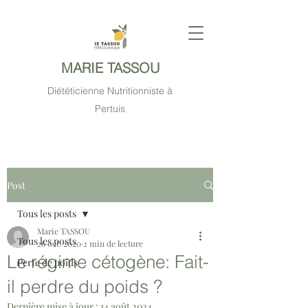
MARIE TASSOU
Diététicienne Nutritionniste à
Pertuis
Post
Tous les posts
Marie TASSOU
Tous les posts
26 oct. 2020
2 min de lecture
Le régime cétogène: Fait-
Perte de poids
il perdre du poids ?
Dernière mise à jour :
14 août 2024